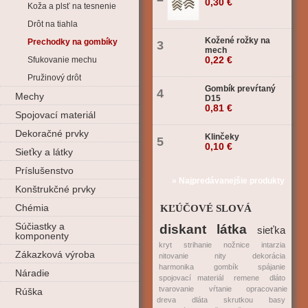
0,30 €
Koža a plsť na tesnenie
Drôt na tiahla
Kožené rožky na
Prechodky na gombíky
3
mech
0,22 €
Sfukovanie mechu
Pružinový drôt
Gombík prevŕtaný
4
Mechy
D15
0,81 €
Spojovací materiál
Dekoračné prvky
Klinčeky
5
0,10 €
Sieťky a látky
Príslušenstvo
» Najpredávanejšie produkty
Konštrukčné prvky
Chémia
KĽÚČOVÉ SLOVÁ
Súčiastky a
diskant
látka
sieťka
komponenty
kryt
strihanie
nožnice
intarzia
Zákazková výroba
nitovanie
nity
dekorácia
harmonika
gombík
spájanie
Náradie
spojovací materiál
remene
dláto
tvarovanie
vŕtanie
opracovanie
Rúška
dreva
dláta
skrutkou
basy