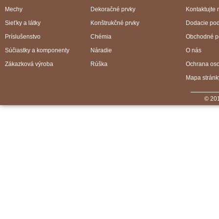
Mechy
Dekoračné prvky
Kontaktujte 
Sieťky a látky
Konštrukčné prvky
Dodacie po
Príslušenstvo
Chémia
Obchodné p
Súčiastky a komponenty
Náradie
O nás
Zákazková výroba
Rúška
Ochrana os
Mapa stránk
© 201