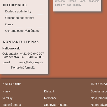
drevená
remeň
koža
tesnenie
INFORMÁCIE
klinčeky
pás
mechy
Dodacie podmienky
Obchodné podmienky
O nás
Ochrana osobných údajov
KONTAKTUJTE NÁS
Heligonky.sk
Objednávky   +421 940 640 007

Poradenstvo  +421 940 640 006
Email
info@heligonky.sk
Kontaktný formulár
KATEGÓRIE
INFORMÁ
Hlasy
Diskant
Špeciálna 
Ventilky
Remence
Nové produk
Basová strana
Spojovací materiál
Najpredávan