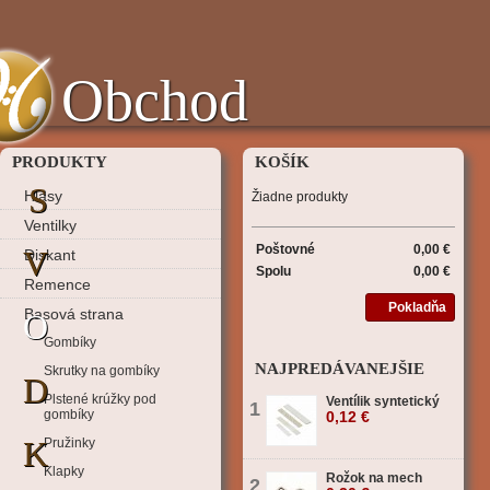
Obchod
PRODUKTY
KOŠÍK
S
Hlasy
Žiadne produkty
Ventilky
Poštovné
0,00 €
V
Diskant
Spolu
0,00 €
Remence
Pokladňa
Basová strana
O
Gombíky
NAJPREDÁVANEJŠIE
Skrutky na gombíky
D
Plstené krúžky pod
Ventílik syntetický
1
gombíky
0,12 €
K
Pružinky
Klapky
Rožok na mech
2