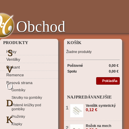
Obchod
PRODUKTY
KOŠÍK
S
Hlasy
Žiadne produkty
Ventilky
Poštovné
0,00 €
V
Diskant
Spolu
0,00 €
Remence
Pokladňa
Basová strana
O
Gombíky
NAJPREDÁVANEJŠIE
Skrutky na gombíky
D
Plstené krúžky pod
Ventílik syntetický
1
gombíky
0,12 €
K
Pružinky
Klapky
Rožok na mech
2