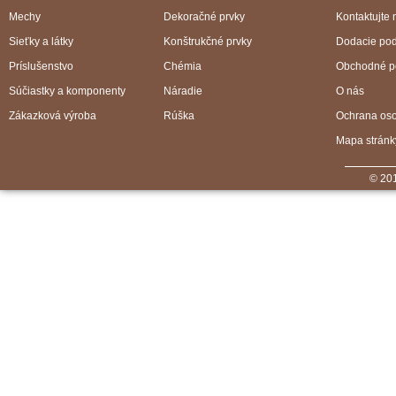
Mechy
Dekoračné prvky
Kontaktujte 
Sieťky a látky
Konštrukčné prvky
Dodacie po
Príslušenstvo
Chémia
Obchodné p
Súčiastky a komponenty
Náradie
O nás
Zákazková výroba
Rúška
Ochrana os
Mapa stránk
© 201