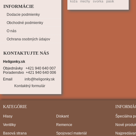
koža
mechy
svorka
pásik
INFORMÁCIE
Dodacie podmienky
Obchodné podmienky
O nás
Ochrana osobných údajov
KONTAKTUJTE NÁS
Heligonky.sk
Objednávky   +421 940 640 007

Poradenstvo  +421 940 640 006
Email
info@heligonky.sk
Kontaktný formulár
KATEGÓRIE
INFORMÁ
Hlasy
Diskant
Špeciálna 
Ventilky
Remence
Nové produk
Basová strana
Spojovací materiál
Najpredávan