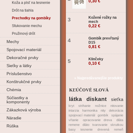
0,30 €
Koža a plsť na tesnenie
Drôt na tiahla
Kožené rožky na
Prechodky na gombíky
3
mech
0,22 €
Sfukovanie mechu
Pružinový drôt
Gombík prevŕtaný
4
Mechy
D15
0,81 €
Spojovací materiál
Dekoračné prvky
Klinčeky
5
0,10 €
Sieťky a látky
Príslušenstvo
» Najpredávanejšie produkty
Konštrukčné prvky
Chémia
KĽÚČOVÉ SLOVÁ
Súčiastky a
látka
diskant
sieťka
komponenty
kryt
strihanie
nožnice
nitovanie
Zákazková výroba
intarzia
harmonika
nity
dekorácia
spojovací materiál
gombík
spájanie
Náradie
vŕtanie
opracovanie dreva
dláta
remene
dláto
tvarovanie
skrutkou
Rúška
basy
tesnenie
drevená
remeň