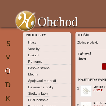
Obchod
PRODUKTY
KOŠÍK
S
Hlasy
Žiadne produkty
Ventilky
Poštovné
V
Diskant
Spolu
Remence
Basová strana
O
Mechy
NAJPREDÁVANE
Spojovací materiál
D
Dekoračné prvky
Ventílik 
1
0,12 €
Sieťky a látky
K
Príslušenstvo
Rožok n
2