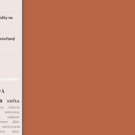
ožky na
revŕtaný
ie produkty
VÁ
a
sieťka
ice
intarzia
dekorácia
spájanie
emene
dláto
opracovanie
tkou
basy