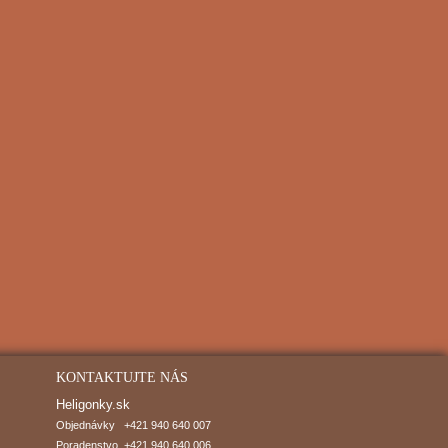
KONTAKTUJTE NÁS
Heligonky.sk
Objednávky   +421 940 640 007

Poradenstvo  +421 940 640 006