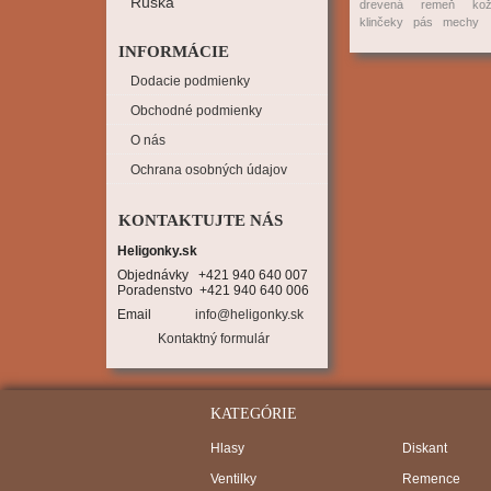
Rúška
drevená
remeň
ko
klinčeky
pás
mechy
INFORMÁCIE
Dodacie podmienky
Obchodné podmienky
O nás
Ochrana osobných údajov
KONTAKTUJTE NÁS
Heligonky.sk
Objednávky   +421 940 640 007

Poradenstvo  +421 940 640 006
Email
info@heligonky.sk
Kontaktný formulár
KATEGÓRIE
Hlasy
Diskant
Ventilky
Remence