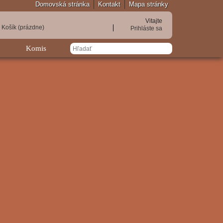
Domovská stránka
Kontakt
Mapa stránky
Vitajte
Košík
(prázdne)
Prihláste sa
Komis