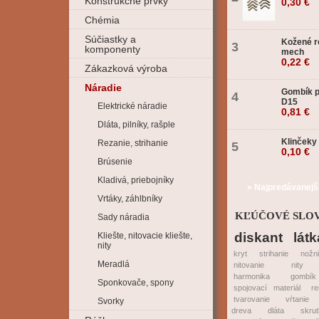
Konštrukčné prvky
0,30 €
Chémia
Súčiastky a
Kožené r
3
komponenty
mech
0,22 €
Zákazková výroba
Náradie
Gombík p
4
D15
Elektrické náradie
0,81 €
Dláta, pilníky, rašple
Klinčeky
Rezanie, strihanie
5
0,10 €
Brúsenie
Kladivá, priebojníky
» Najpredávanejš
Vrtáky, záhlbníky
KĽÚČOVÉ SLO
Sady náradia
diskant
látk
Kliešte, nitovacie kliešte,
nity
kryt
strihanie
nožn
Meradlá
nitovanie
nity
harmonika
gombík
Sponkovače, spony
spojovací materiál
r
tvarovanie
vŕtanie
Svorky
dreva
dláta
skru