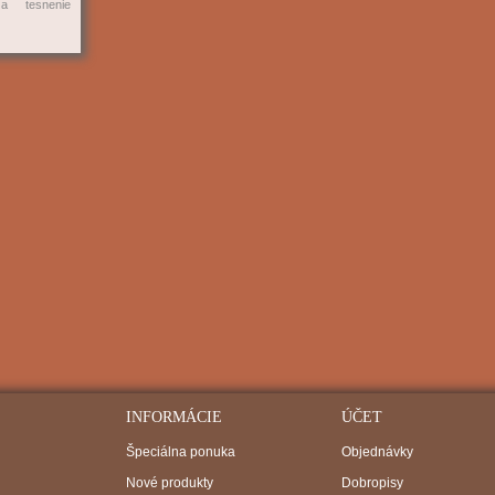
ža
tesnenie
INFORMÁCIE
ÚČET
Špeciálna ponuka
Objednávky
Nové produkty
Dobropisy