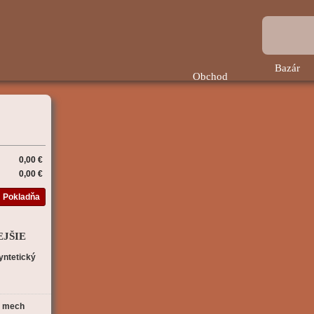
Bazár
Obchod
0,00 €
0,00 €
Pokladňa
JŠIE
syntetický
a mech