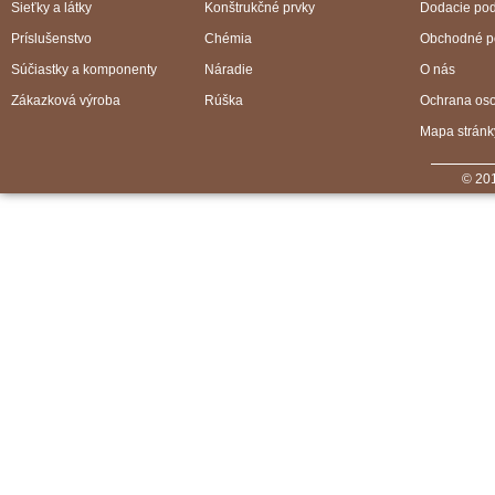
Sieťky a látky
Konštrukčné prvky
Dodacie po
Príslušenstvo
Chémia
Obchodné p
Súčiastky a komponenty
Náradie
O nás
Zákazková výroba
Rúška
Ochrana os
Mapa stránk
© 201