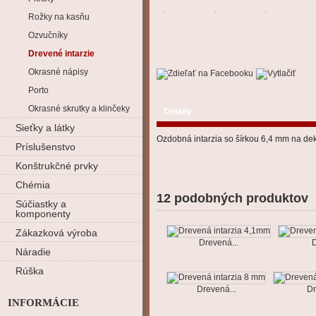
Rožky na kasňu
Ozvučníky
Drevené intarzie
Okrasné nápisy
Porto
Okrasné skrutky a klinčeky
Detaily
Sieťky a látky
Ozdobná intarzia so šírkou 6,4 mm na de
Príslušenstvo
Konštrukčné prvky
Chémia
12 podobných produktov
Súčiastky a
komponenty
Zákazková výroba
Drevená...
D
Náradie
Rúška
Drevená...
Dr
INFORMÁCIE