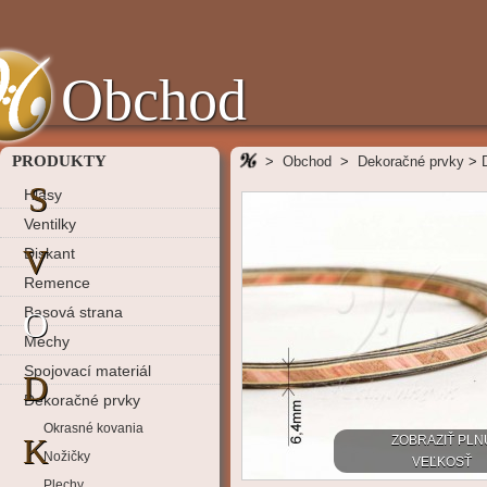
Obchod
PRODUKTY
>
Obchod
>
Dekoračné prvky
>
S
Hlasy
Ventilky
V
Diskant
Remence
Basová strana
O
Mechy
Spojovací materiál
D
Dekoračné prvky
Okrasné kovania
K
ZOBRAZIŤ PLN
Nožičky
VEĽKOSŤ
Plechy