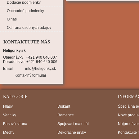
Dodacie podmienky
Obchodné podmienky
O nás
Ochrana osobných údajov
KONTAKTUJTE NÁS
Heligonky.sk
Objednávky   +421 940 640 007

Poradenstvo  +421 940 640 006
Email
info@heligonky.sk
Kontaktný formulár
KATEGÓRIE
INFORMÁ
Hlasy
Diskant
Špeciálna 
Ventilky
Remence
Nové produk
Basová strana
Spojovací materiál
Najpredávan
Mechy
Dekoračné prvky
Kontaktujte 