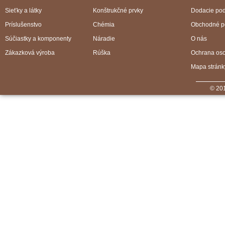
Sieťky a látky
Konštrukčné prvky
Dodacie po
Príslušenstvo
Chémia
Obchodné p
Súčiastky a komponenty
Náradie
O nás
Zákazková výroba
Rúška
Ochrana os
Mapa stránk
© 201