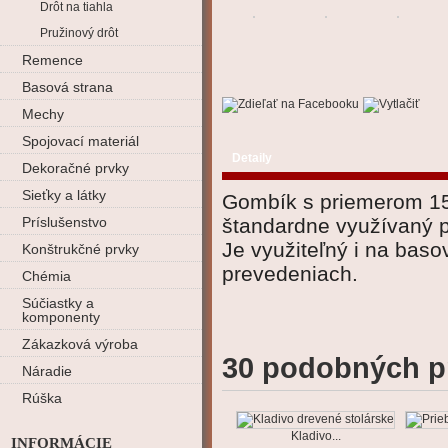
Drôt na tiahla
Pružinový drôt
Remence
Basová strana
Mechy
Spojovací materiál
Detaily
Dekoračné prvky
Sieťky a látky
Gombík s priemerom 15
Príslušenstvo
štandardne využívaný pr
Je využiteľný i na baso
Konštrukčné prvky
prevedeniach.
Chémia
Súčiastky a
komponenty
Zákazková výroba
30 podobných p
Náradie
Rúška
Kladivo...
INFORMÁCIE