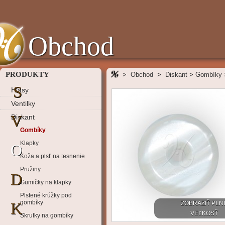
Obchod
PRODUKTY
>
Obchod
>
Diskant
>
Gombíky
S
Hlasy
Ventilky
V
Diskant
Gombíky
Klapky
O
Koža a plsť na tesnenie
Pružiny
D
Gumičky na klapky
Plstené krúžky pod
gombíky
K
ZOBRAZIŤ PLN
VEĽKOSŤ
Skrutky na gombíky