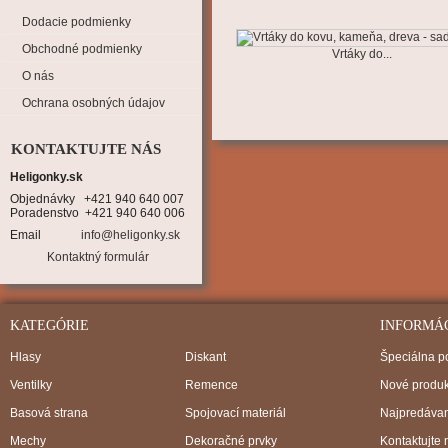
Dodacie podmienky
Obchodné podmienky
Vrtáky do...
O nás
Ochrana osobných údajov
KONTAKTUJTE NÁS
Heligonky.sk
Objednávky   +421 940 640 007

Poradenstvo  +421 940 640 006
Email
info@heligonky.sk
Kontaktný formulár
KATEGÓRIE
INFORMÁ
Hlasy
Diskant
Špeciálna 
Ventilky
Remence
Nové produk
Basová strana
Spojovací materiál
Najpredávan
Mechy
Dekoračné prvky
Kontaktujte 