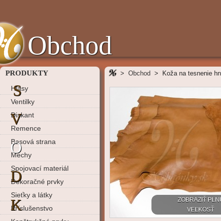
Obchod
PRODUKTY
>
Obchod
>
Koža na tesnenie h
S
Hlasy
Ventilky
V
Diskant
Remence
Basová strana
O
Mechy
Spojovací materiál
D
Dekoračné prvky
Sieťky a látky
K
ZOBRAZIŤ PLN
Príslušenstvo
VEĽKOSŤ