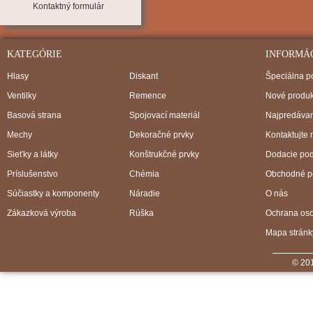
Kontaktný formulár
KATEGÓRIE
INFORMÁ
Hlasy
Diskant
Špeciálna 
Ventilky
Remence
Nové produk
Basová strana
Spojovací materiál
Najpredávan
Mechy
Dekoračné prvky
Kontaktujte 
Sieťky a látky
Konštrukčné prvky
Dodacie po
Príslušenstvo
Chémia
Obchodné p
Súčiastky a komponenty
Náradie
O nás
Zákazková výroba
Rúška
Ochrana os
Mapa stránk
© 201