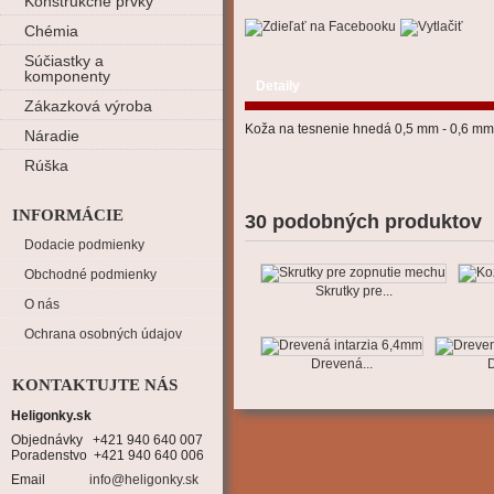
Konštrukčné prvky
Chémia
Súčiastky a
komponenty
Detaily
Zákazková výroba
Koža na tesnenie hnedá 0,5 mm - 0,6 mm
Náradie
Rúška
INFORMÁCIE
30 podobných produktov
Dodacie podmienky
Obchodné podmienky
Skrutky pre...
O nás
Ochrana osobných údajov
Drevená...
D
KONTAKTUJTE NÁS
Heligonky.sk
Objednávky   +421 940 640 007

Poradenstvo  +421 940 640 006
Email
info@heligonky.sk