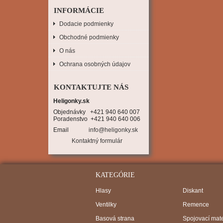
INFORMÁCIE
Dodacie podmienky
Obchodné podmienky
O nás
Ochrana osobných údajov
KONTAKTUJTE NÁS
Heligonky.sk
Objednávky   +421 940 640 007

Poradenstvo  +421 940 640 006
Email
info@heligonky.sk
Kontaktný formulár
KATEGÓRIE
Hlasy
Diskant
Ventilky
Remence
Basová strana
Spojovací mate