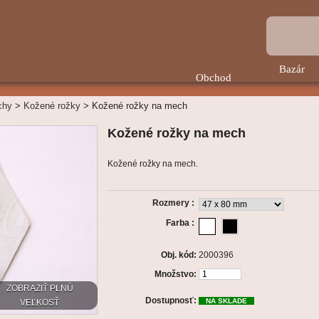
Bazár
Obchod
chy
>
Kožené rožky
>
Kožené rožky na mech
Kožené rožky na mech
Kožené rožky na mech.
Rozmery :
Farba :
Obj. kód:
2000396
Množstvo:
ZOBRAZIŤ PLNÚ
Dostupnosť:
NA SKLADE
VEĽKOSŤ