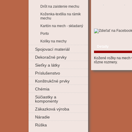
Drôt na zaistenie mechu
Koženka-textília na rámik
mechu
Kartón na mech - skladaný
Porto
Kolíky na mechy
Detaily
Spojovací materiál
Dekoračné prvky
Kožené rožky na mech v 
rôzne rozmery.
Sieťky a látky
Príslušenstvo
Konštrukčné prvky
Chémia
Súčiastky a
komponenty
Zákazková výroba
Náradie
Rúška