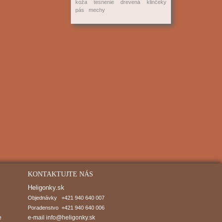
koža
tesnenie
drevená
klinčeky
pás
mechy
KONTAKTUJTE NÁS
Heligonky.sk
Objednávky   +421 940 640 007

Poradenstvo  +421 940 640 006
e
e-mail
info@heligonky.sk