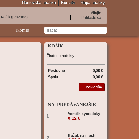
Domovská stránka
Kontakt
Mapa stránky
Vitajte
Košík
(prázdne)
Prihláste sa
Komis
KOŠÍK
Žiadne produkty
Poštovné
0,00 €
Spolu
0,00 €
Pokladňa
NAJPREDÁVANEJŠIE
Ventílik syntetický
1
0,12 €
Rožok na mech
2