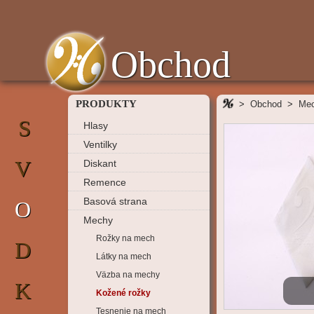
Obchod
PRODUKTY
>
Obchod
>
Me
S
Hlasy
Ventilky
V
Diskant
Remence
Basová strana
O
Mechy
Rožky na mech
D
Látky na mech
Väzba na mechy
K
Kožené rožky
Tesnenie na mech