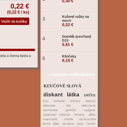
0,30 €
0,22 €
(
0,22 €
/ ks)
Kožené rožky na
3
mech
0,22 €
Gombík prevŕtaný
4
D15
0,81 €
iela a čierna farba a
Klinčeky
5
0,10 €
» Najpredávanejšie produkty
KĽÚČOVÉ SLOVÁ
diskant
látka
sieťka
kryt
strihanie
nožnice
intarzia
nitovanie
nity
dekorácia
harmonika
gombík
spájanie
spojovací materiál
remene
dláto
tvarovanie
vŕtanie
opracovanie
dreva
dláta
skrutkou
basy
remeň