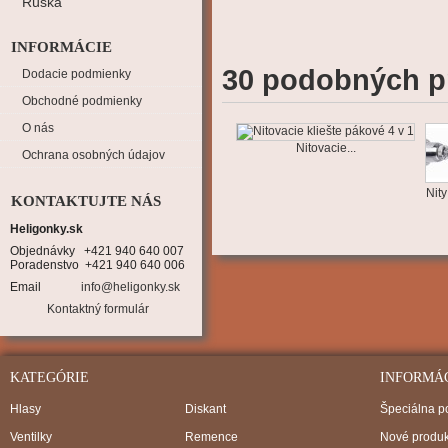
Rúška
INFORMÁCIE
30 podobných p
Dodacie podmienky
Obchodné podmienky
O nás
Nitovacie...
Ochrana osobných údajov
Nity
KONTAKTUJTE NÁS
Heligonky.sk
Objednávky   +421 940 640 007

Poradenstvo  +421 940 640 006
Email
info@heligonky.sk
Kontaktný formulár
KATEGÓRIE
INFORMÁ
Hlasy
Diskant
Špeciálna 
Ventilky
Remence
Nové produk