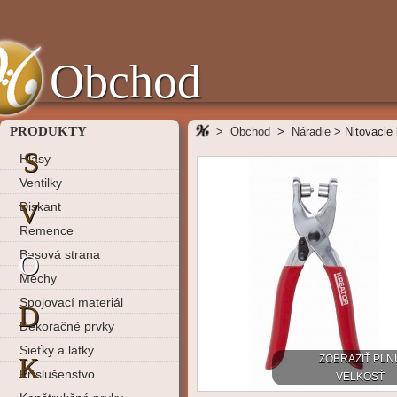
Obchod
PRODUKTY
>
Obchod
>
Náradie
>
Nitovacie
S
Hlasy
Ventilky
V
Diskant
Remence
Basová strana
O
Mechy
Spojovací materiál
D
Dekoračné prvky
Sieťky a látky
K
ZOBRAZIŤ PLN
Príslušenstvo
VEĽKOSŤ