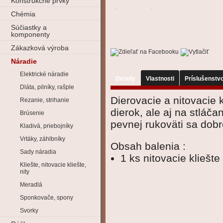
Konštrukčné prvky
Chémia
Súčiastky a
komponenty
Zákazková výroba
Náradie
Elektrické náradie
Detaily
Vlastnosti
Príslušenstv
Dláta, pilníky, rašple
Dierovacie a nitovacie 
Rezanie, strihanie
dierok, ale aj na stlá
Brúsenie
pevnej rukoväti sa dobr
Kladivá, priebojníky
Vrtáky, záhlbníky
Obsah balenia :
Sady náradia
1 ks nitovacie kliešt
Kliešte, nitovacie kliešte,
nity
Meradlá
Sponkovače, spony
Svorky