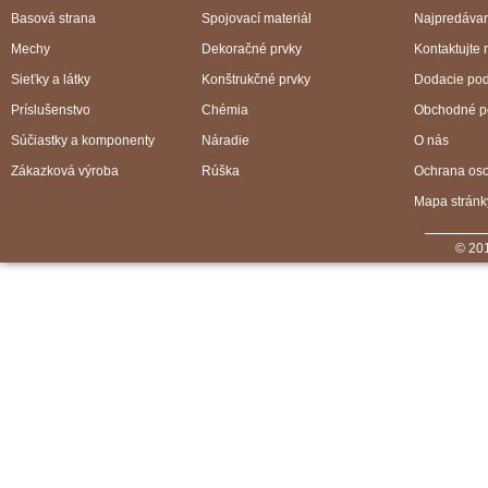
Basová strana
Spojovací materiál
Najpredávan
Mechy
Dekoračné prvky
Kontaktujte 
Sieťky a látky
Konštrukčné prvky
Dodacie po
Príslušenstvo
Chémia
Obchodné p
Súčiastky a komponenty
Náradie
O nás
Zákazková výroba
Rúška
Ochrana os
Mapa stránk
© 201