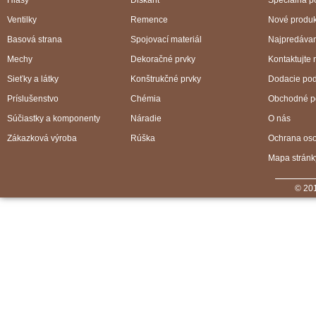
Hlasy
Diskant
Špeciálna 
Ventilky
Remence
Nové produk
Basová strana
Spojovací materiál
Najpredávan
Mechy
Dekoračné prvky
Kontaktujte 
Sieťky a látky
Konštrukčné prvky
Dodacie po
Príslušenstvo
Chémia
Obchodné p
Súčiastky a komponenty
Náradie
O nás
Zákazková výroba
Rúška
Ochrana os
Mapa stránk
© 201