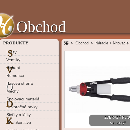
Obchod
PRODUKTY
>
Obchod
>
Náradie
>
Nitovacie 
S
Hlasy
Ventilky
V
Diskant
Remence
Basová strana
O
Mechy
Spojovací materiál
D
Dekoračné prvky
Sieťky a látky
K
ZOBRAZIŤ PLN
Príslušenstvo
VEĽKOSŤ