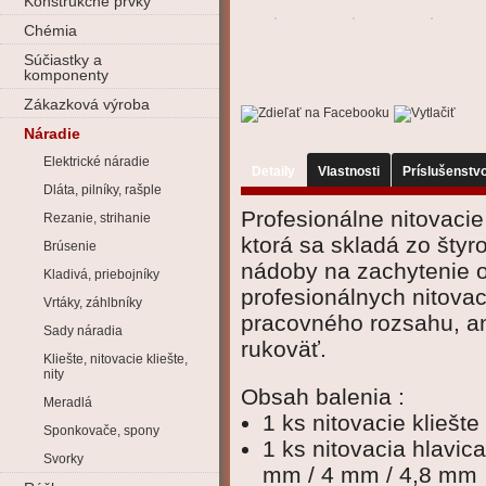
Konštrukčné prvky
Chémia
Súčiastky a
komponenty
Zákazková výroba
Náradie
Elektrické náradie
Detaily
Vlastnosti
Príslušenstv
Dláta, pilníky, rašple
Profesionálne nitovaci
Rezanie, strihanie
ktorá sa skladá zo štyr
Brúsenie
nádoby na zachytenie o
Kladivá, priebojníky
profesionálnych nitova
Vrtáky, záhlbníky
pracovného rozsahu, a
Sady náradia
rukoväť.
Kliešte, nitovacie kliešte,
nity
Obsah balenia :
Meradlá
1 ks nitovacie klieš
Sponkovače, spony
1 ks nitovacia hlavic
Svorky
mm / 4 mm / 4,8 mm