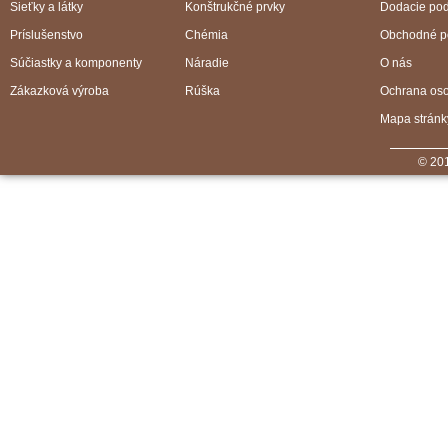
Sieťky a látky
Konštrukčné prvky
Dodacie po
Príslušenstvo
Chémia
Obchodné p
Súčiastky a komponenty
Náradie
O nás
Zákazková výroba
Rúška
Ochrana os
Mapa stránk
© 201