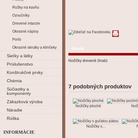
Rožky na kasňu
Ozvučníky
Drevené intarzie
Okrasné nápisy
Porto
Okrasné skrutky a klinčeky
Detaily
Sieťky a látky
Nožičky drevené (hrab)
Príslušenstvo
Konštrukčné prvky
Chémia
7 podobných produktov
Súčiastky a
komponenty
Zákazková výroba
Nožičky ploché
Noži
Náradie
Rúška
Nožičky s...
N
INFORMÁCIE