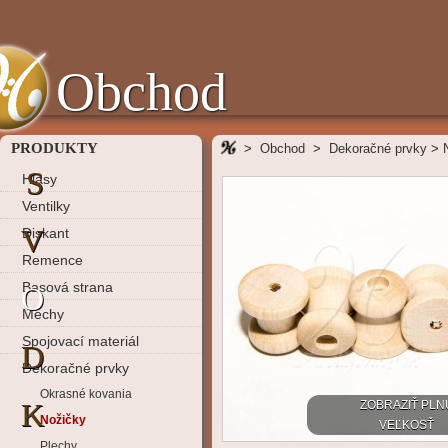
Obchod
PRODUKTY
>
Obchod
>
Dekoračné prvky
>
S
Hlasy
Ventilky
V
Diskant
Remence
Basová strana
O
Mechy
Spojovací materiál
D
Dekoračné prvky
Okrasné kovania
K
ZOBRAZIŤ PLN
Nožičky
VEĽKOSŤ
Plechy