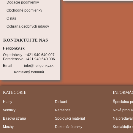
Dodacie podmienky
Obchodné podmienky
O nás
Ochrana osobných údajov
KONTAKTUJTE NÁS
Heligonky.sk
Objednávky   +421 940 640 007

Poradenstvo  +421 940 640 006
Email
info@heligonky.sk
Kontaktný formulár
KATEGÓRIE
INFORMÁ
Hlasy
Diskant
Špeciálna 
Ventilky
Remence
Nové produk
Basová strana
Spojovací materiál
Najpredávan
Mechy
Dekoračné prvky
Kontaktujte 