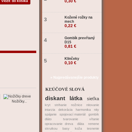
0,30 €
Kožené rožky na
3
mech
0,22 €
Gombík prevŕtaný
4
D15
0,81 €
Klinčeky
5
0,10 €
» Najpredávanejšie produkty
KĽÚČOVÉ SLOVÁ
diskant
látka
sieťka
Nožičky...
kryt
strihanie
nožnice
nitovanie
intarzia
dekorácia
harmonika
nity
spájanie
spojovací materiál
gombík
dláto
tvarovanie
vŕtanie
opracovanie dreva
dláta
remene
skrutkou
basy
koža
tesnenie