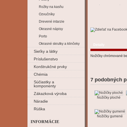
Rožky na kasňu
Ozvučníky
Drevené intarzie
Okrasné nápisy
Porto
Okrasné skrutky a klinčeky
Detaily
Sieťky a látky
Nožičky chrómované be
Príslušenstvo
Konštrukčné prvky
Chémia
7 podobných p
Súčiastky a
komponenty
Zákazková výroba
Nožičky ploché
Náradie
Rúška
Nožičky gumené
INFORMÁCIE