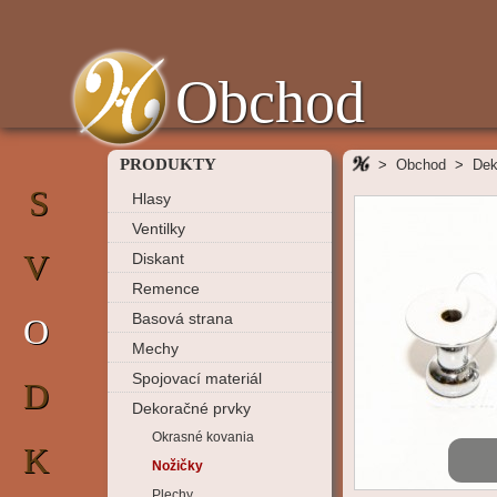
Obchod
PRODUKTY
>
Obchod
>
Dek
S
Hlasy
Ventilky
V
Diskant
Remence
Basová strana
O
Mechy
Spojovací materiál
D
Dekoračné prvky
Okrasné kovania
K
Nožičky
Plechy