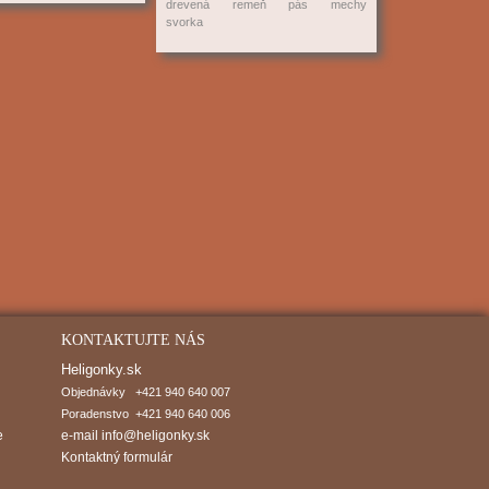
drevená
remeň
pás
mechy
svorka
KONTAKTUJTE NÁS
Heligonky.sk
Objednávky   +421 940 640 007

Poradenstvo  +421 940 640 006
e
e-mail
info@heligonky.sk
Kontaktný formulár