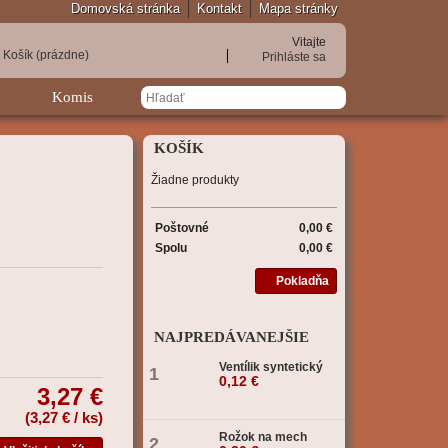
Domovská stránka
Kontakt
Mapa stránky
Vitajte
Košík
(prázdne)
Prihláste sa
Komis
KOŠÍK
Žiadne produkty
Poštovné
0,00 €
Spolu
0,00 €
Pokladňa
NAJPREDÁVANEJŠIE
Ventílik syntetický
1
0,12 €
3,27 €
(
3,27 €
/ ks)
Rožok na mech
2