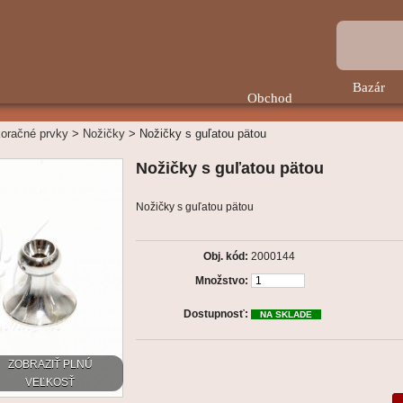
Bazár
Obchod
oračné prvky
>
Nožičky
>
Nožičky s guľatou pätou
Nožičky s guľatou pätou
Nožičky s guľatou pätou
Obj. kód:
2000144
Množstvo:
Dostupnosť:
NA SKLADE
ZOBRAZIŤ PLNÚ
VEĽKOSŤ