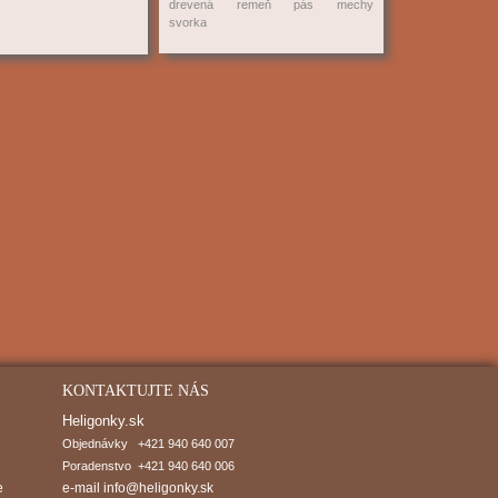
drevená
remeň
pás
mechy
svorka
KONTAKTUJTE NÁS
Heligonky.sk
Objednávky   +421 940 640 007

Poradenstvo  +421 940 640 006
e
e-mail
info@heligonky.sk