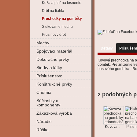
Koža a plsť na tesnenie
Drôt na tiahla
Prechodky na gombíky
Sfukovanie mechu
Pružinový drôt
Mechy
Detaily
Príslušen
Spojovací materiál
Dekoračné prvky
Kovová prechodka na ba
gombík. Pre zníženie tr
Sieťky a látky
basového gombíka - R
Príslušenstvo
Konštrukčné prvky
Chémia
2 podobných p
Súčiastky a
komponenty
Zákazková výroba
Náradie
Kovová...
Plstené
Rúška