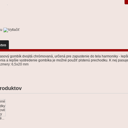
stvo
sový gombík dvojitá chrómovaná, určená pre zapustenie do tela harmoniky - lepš
enia a lepšie vystredenie gombíka je možné použiť plstenú prechodku. K nej pasuj
ozmery: 6,5x20 mm
roduktov
...