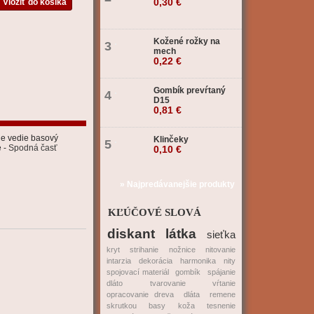
0,30 €
Kožené rožky na
3
mech
0,22 €
Gombík prevŕtaný
4
D15
0,81 €
ie vedie basový
Klinčeky
5
e -
Spodná časť
0,10 €
» Najpredávanejšie produkty
KĽÚČOVÉ SLOVÁ
diskant
látka
sieťka
kryt
strihanie
nožnice
nitovanie
intarzia
dekorácia
harmonika
nity
spojovací materiál
gombík
spájanie
dláto
tvarovanie
vŕtanie
opracovanie dreva
dláta
remene
skrutkou
basy
koža
tesnenie