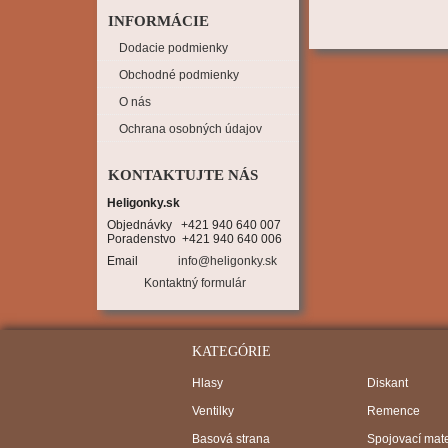
INFORMÁCIE
Dodacie podmienky
Obchodné podmienky
O nás
Ochrana osobných údajov
KONTAKTUJTE NÁS
Heligonky.sk
Objednávky   +421 940 640 007

Poradenstvo  +421 940 640 006
Email
info@heligonky.sk
Kontaktný formulár
KATEGÓRIE
Hlasy
Diskant
Ventilky
Remence
Basová strana
Spojovací mate