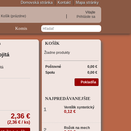
Domovská stránka
Kontakt
Mapa stránky
Vitajte
Košík
(prázdne)
Prihláste sa
Komis
KOŠÍK
á
Žiadne produkty
jitá
Poštovné
0,00 €
itá
Spolu
0,00 €
Pokladňa
NAJPREDÁVANEJŠIE
Ventílik syntetický
1
0,12 €
2,36 €
(
2,36 €
/ ks)
Rožok na mech
2