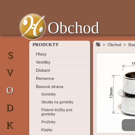
Obchod
PRODUKTY
>
Obchod
>
Bas
S
Hlasy
Ventilky
V
Diskant
Remence
Basová strana
O
Gombíky
Skrutky na gombíky
D
Plstené krúžky pod
gombíky
K
Pružinky
Klapky