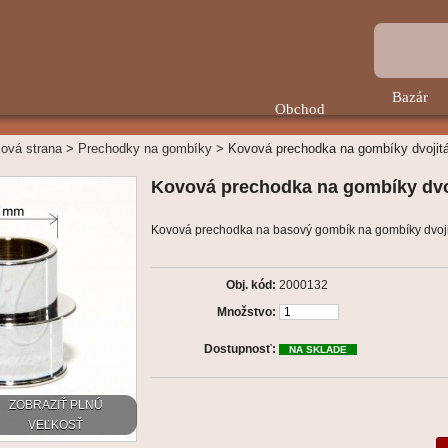
Bazár
Obchod
ová strana
>
Prechodky na gombíky
>
Kovová prechodka na gombíky dvojit
Kovová prechodka na gombíky dvo
Kovová prechodka na basový gombík na gombíky dvoj
Obj. kód:
2000132
Množstvo:
Dostupnosť:
NA SKLADE
ZOBRAZIŤ PLNÚ
VEĽKOSŤ