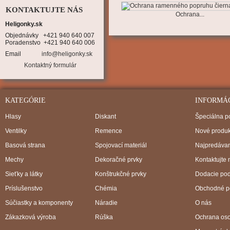
KONTAKTUJTE NÁS
Ochrana...
Heligonky.sk
Objednávky   +421 940 640 007

Poradenstvo  +421 940 640 006
Email
info@heligonky.sk
Kontaktný formulár
KATEGÓRIE
INFORMÁ
Hlasy
Diskant
Špeciálna 
Ventilky
Remence
Nové produk
Basová strana
Spojovací materiál
Najpredávan
Mechy
Dekoračné prvky
Kontaktujte 
Sieťky a látky
Konštrukčné prvky
Dodacie po
Príslušenstvo
Chémia
Obchodné p
Súčiastky a komponenty
Náradie
O nás
Zákazková výroba
Rúška
Ochrana os