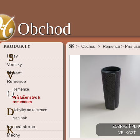
Obchod
PRODUKTY
>
Obchod
>
Remence
>
Prísluš
S
Hlasy
Ventilky
V
Diskant
Remence
Remence
O
Príslušenstvo k
remencom
D
Úchytky na remence
Napinák
K
Basová strana
ZOBRAZIŤ PLN
VEĽKOSŤ
Mechy