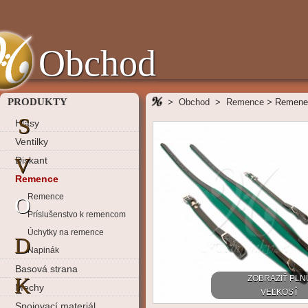
Obchod
PRODUKTY
>
Obchod
>
Remence
>
Remene 
S
Hlasy
Ventilky
V
Diskant
Remence
Remence
O
Príslušenstvo k remencom
Úchytky na remence
D
Napinák
Basová strana
K
ZOBRAZIŤ PLN
Mechy
VEĽKOSŤ
Spojovací materiál