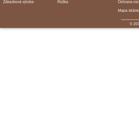
Zákazková výroba
Rúška
Ochrana os
Mapa stránk
© 201