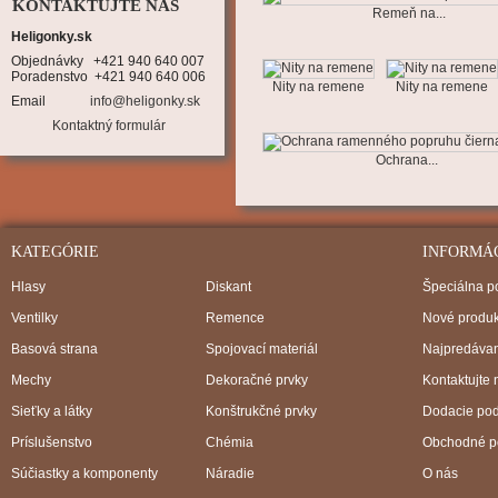
KONTAKTUJTE NÁS
Remeň na...
Heligonky.sk
Objednávky   +421 940 640 007

Poradenstvo  +421 940 640 006
Nity na remene
Nity na remene
Email
info@heligonky.sk
Kontaktný formulár
Ochrana...
KATEGÓRIE
INFORMÁ
Hlasy
Diskant
Špeciálna 
Ventilky
Remence
Nové produk
Basová strana
Spojovací materiál
Najpredávan
Mechy
Dekoračné prvky
Kontaktujte 
Sieťky a látky
Konštrukčné prvky
Dodacie po
Príslušenstvo
Chémia
Obchodné p
Súčiastky a komponenty
Náradie
O nás