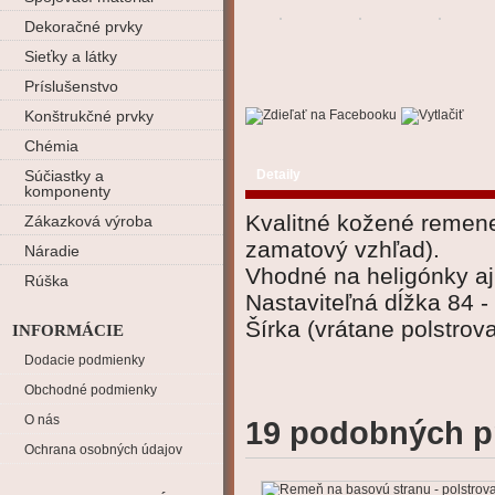
Dekoračné prvky
Sieťky a látky
Príslušenstvo
Konštrukčné prvky
Chémia
Súčiastky a
Detaily
komponenty
Kvalitné kožené remen
Zákazková výroba
zamatový vzhľad).
Náradie
Vhodné na heligónky aj
Rúška
Nastaviteľná dĺžka 84 -
Šírka (vrátane polstrova
INFORMÁCIE
Dodacie podmienky
Obchodné podmienky
O nás
19 podobných p
Ochrana osobných údajov