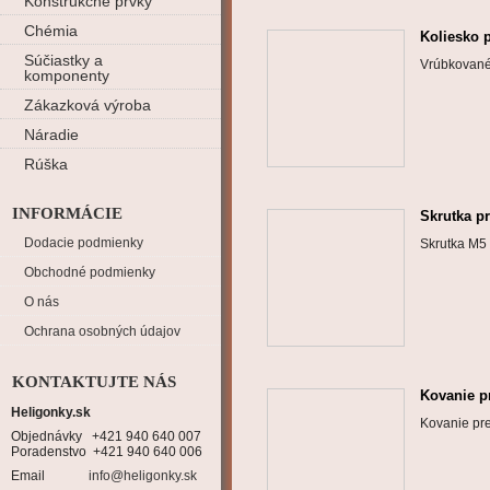
Konštrukčné prvky
Chémia
Koliesko 
Súčiastky a
Vrúbkované
komponenty
Zákazková výroba
Náradie
Rúška
INFORMÁCIE
Skrutka p
Dodacie podmienky
Skrutka M5
Obchodné podmienky
O nás
Ochrana osobných údajov
KONTAKTUJTE NÁS
Kovanie p
Heligonky.sk
Kovanie pr
Objednávky   +421 940 640 007

Poradenstvo  +421 940 640 006
Email
info@heligonky.sk