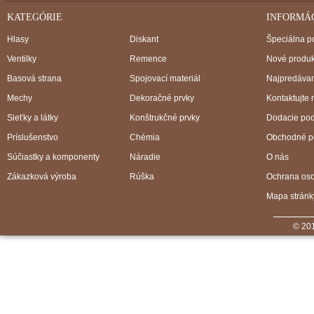
KATEGÓRIE
INFORMÁ
Hlasy
Diskant
Špeciálna 
Ventilky
Remence
Nové produk
Basová strana
Spojovací materiál
Najpredávan
Mechy
Dekoračné prvky
Kontaktujte 
Sieťky a látky
Konštrukčné prvky
Dodacie po
Príslušenstvo
Chémia
Obchodné p
Súčiastky a komponenty
Náradie
O nás
Zákazková výroba
Rúška
Ochrana os
Mapa stránk
© 201