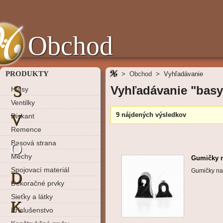
Obchod
PRODUKTY
>
Obchod
>
Vyhľadávanie
S
Vyhľadávanie "basy
Hlasy
Ventilky
V
9 nájdených výsledkov
Diskant
Remence
Basová strana
O
Mechy
Gumičky n
Spojovací materiál
Gumičky na 
D
Dekoračné prvky
Sieťky a látky
K
Príslušenstvo