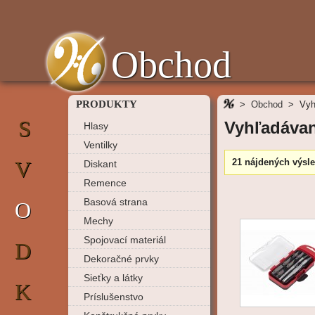
Obchod
PRODUKTY
>
Obchod
>
Vyh
S
Vyhľadávan
Hlasy
Ventilky
V
21 nájdených výsl
Diskant
Remence
Basová strana
O
Mechy
Spojovací materiál
D
Dekoračné prvky
Sieťky a látky
K
Príslušenstvo