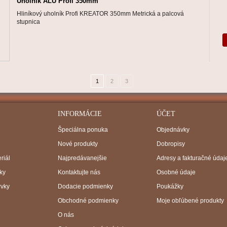
Uholník ALU Profi 350mm
Hliníkový uholník Profi KREATOR 350mm Metrická a palcová
stupnica
1
2
3
INFORMÁCIE
ÚČET
Špeciálna ponuka
Objednávky
Nové produkty
Dobropisy
riál
Najpredávanejšie
Adresy a fakturačné údaj
ky
Kontaktujte nás
Osobné údaje
rvky
Dodacie podmienky
Poukážky
Obchodné podmienky
Moje obľúbené produkty
O nás