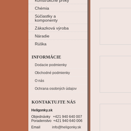
Konštrukčné prvky
Chémia
Súčiastky a
komponenty
Zákazková výroba
Náradie
Rúška
INFORMÁCIE
Dodacie podmienky
Obchodné podmienky
O nás
Ochrana osobných údajov
KONTAKTUJTE NÁS
Heligonky.sk
Objednávky   +421 940 640 007

Poradenstvo  +421 940 640 006
Email
info@heligonky.sk