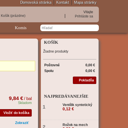
Domovská stránka
Kontakt
Mapa stránky
Vitajte
Košík
(prázdne)
Prihláste sa
Komis
KOŠÍK
Žiadne produkty
Poštovné
0,00 €
Spolu
0,00 €
Pokladňa
NAJPREDÁVANEJŠIE
9,84 €
/ bal
Skladom
Ventílik syntetický
1
0,12 €
Vložiť do košíka
Zobraziť
Rožok na mech
2