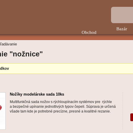
Bazár
Obchod
ľadávanie
ie "nožnice"
edkov
Nožíky modelárske sada 10ks
Multifunkčná sada nožov s rýchloupínacím systémov pre rýchle
a bezpečné upínanie jednotlivých typov čepeli. Súprava je určená
všade tam kde je potrebné precízne, presné a kvalitné rezanie.