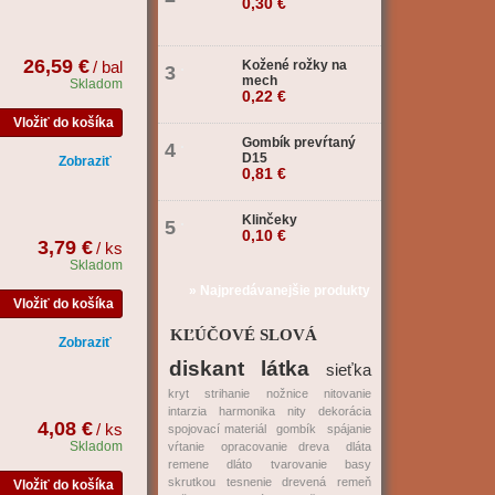
0,30 €
26,59 €
/ bal
Kožené rožky na
3
mech
Skladom
0,22 €
Vložiť do košíka
Gombík prevŕtaný
4
D15
Zobraziť
0,81 €
Klinčeky
5
0,10 €
3,79 €
/ ks
Skladom
» Najpredávanejšie produkty
Vložiť do košíka
KĽÚČOVÉ SLOVÁ
Zobraziť
diskant
látka
sieťka
kryt
strihanie
nožnice
nitovanie
intarzia
harmonika
nity
dekorácia
4,08 €
/ ks
spojovací materiál
gombík
spájanie
Skladom
vŕtanie
opracovanie dreva
dláta
remene
dláto
tvarovanie
basy
skrutkou
tesnenie
drevená
remeň
Vložiť do košíka