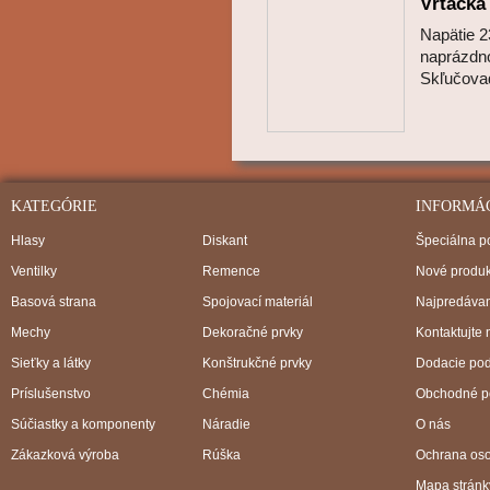
Vŕtačka
Napätie 2
naprázdno
Skľučov
KATEGÓRIE
INFORMÁ
Hlasy
Diskant
Špeciálna 
Ventilky
Remence
Nové produk
Basová strana
Spojovací materiál
Najpredávan
Mechy
Dekoračné prvky
Kontaktujte 
Sieťky a látky
Konštrukčné prvky
Dodacie po
Príslušenstvo
Chémia
Obchodné p
Súčiastky a komponenty
Náradie
O nás
Zákazková výroba
Rúška
Ochrana os
Mapa stránk