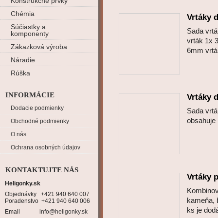
Konštrukčné prvky
Chémia
Vrtáky 
Súčiastky a
Sada vrt
komponenty
vrták 1x
Zákazková výroba
6mm vrt
Náradie
Rúška
INFORMÁCIE
Vrtáky 
Dodacie podmienky
Sada vrt
obsahuje
Obchodné podmienky
O nás
Ochrana osobných údajov
KONTAKTUJTE NÁS
Vrtáky p
Heligonky.sk
Kombinova
Objednávky   +421 940 640 007

kameňa, 
Poradenstvo  +421 940 640 006
ks je d
Email
info@heligonky.sk