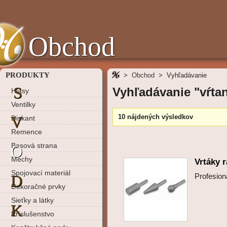
Obchod
PRODUKTY
>
Obchod
>
Vyhľadávanie
S
Vyhľadávanie "vŕtan
Hlasy
Ventilky
V
10 nájdených výsledkov
Diskant
Remence
Basová strana
O
Mechy
Vrtáky 
Spojovací materiál
D
Profesio
Dekoračné prvky
Sieťky a látky
K
Príslušenstvo