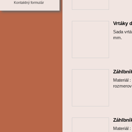
Kontaktný formulár
Vrtáky 
Sada vrt
mm.
Záhlbní
Materiál 
rozmero
Záhlbní
Materiál 