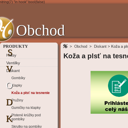
string(7) "in hook" bool(false)
Obchod
PRODUKTY
>
Obchod
>
Diskant
>
Koža a pl
S
Koža a plsť na tesn
Hlasy
Ventilky
V
Diskant
Gombíky
O
Klapky
Koža a plsť na tesnenie
D
Pružiny
Gumičky na klapky
Plstené krúžky pod
K
gombíky
Skrutky na gombíky