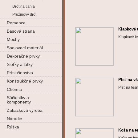
Drôt na tiahla
Pružinový drôt
Remence
Klapkové 
Basová strana
Klapkové te
Mechy
Spojovací materiál
Dekoračné prvky
Sieťky a látky
Príslušenstvo
Plsť na v
Konštrukčné prvky
Plsť na tesn
Chémia
Súčiastky a
komponenty
Zákazková výroba
Náradie
Rúška
Koža na t