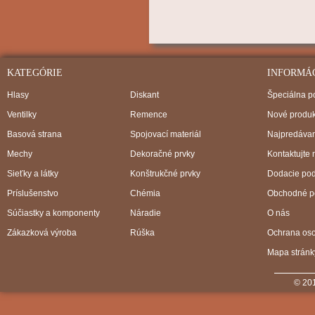
KATEGÓRIE
INFORMÁ
Hlasy
Diskant
Špeciálna 
Ventilky
Remence
Nové produk
Basová strana
Spojovací materiál
Najpredávan
Mechy
Dekoračné prvky
Kontaktujte 
Sieťky a látky
Konštrukčné prvky
Dodacie po
Príslušenstvo
Chémia
Obchodné p
Súčiastky a komponenty
Náradie
O nás
Zákazková výroba
Rúška
Ochrana os
Mapa stránk
© 201