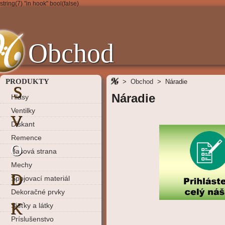
string(7) "in hook" bool(false)
Obchod
PRODUKTY
>
Obchod
>
Náradie
S
Náradie
Hlasy
Ventilky
V
Diskant
Remence
O
Basová strana
Mechy
D
Spojovací materiál
Dekoračné prvky
K
Sieťky a látky
Príslušenstvo