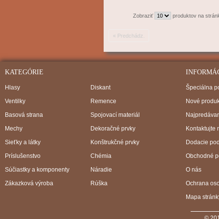
Zobraziť
produktov na strán
« Predchádz.
KATEGÓRIE
INFORMÁ
Hlasy
Diskant
Špeciálna 
Ventilky
Remence
Nové produk
Basová strana
Spojovací materiál
Najpredávan
Mechy
Dekoračné prvky
Kontaktujte 
Sieťky a látky
Konštrukčné prvky
Dodacie po
Príslušenstvo
Chémia
Obchodné p
Súčiastky a komponenty
Náradie
O nás
Zákazková výroba
Rúška
Ochrana os
Mapa stránk
© 201