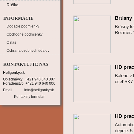
Rúška
Brúsny
INFORMÁCIE
Brúsny ka
Dodacie podmienky
Rozmer:
Obchodné podmienky
O nás
Ochrana osobných údajov
KONTAKTUJTE NÁS
HD prac
Heligonky.sk
Balené v 
Objednávky   +421 940 640 007

oceľ SK7
Poradenstvo  +421 940 640 006
Email
info@heligonky.sk
Kontaktný formulár
HD prac
Automati
čepele. 5