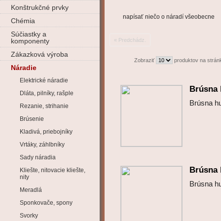
Konštrukčné prvky
napísať niečo o náradí všeobecne
Chémia
Súčiastky a
komponenty
« Predchádz.
Zákazková výroba
Zobraziť
produktov na strán
Náradie
Elektrické náradie
Brúsna 
Dláta, pilníky, rašple
Brúsna h
Rezanie, strihanie
Brúsenie
Kladivá, priebojníky
Vrtáky, záhlbníky
Sady náradia
Brúsna 
Kliešte, nitovacie kliešte,
nity
Brúsna h
Meradlá
Sponkovače, spony
Svorky