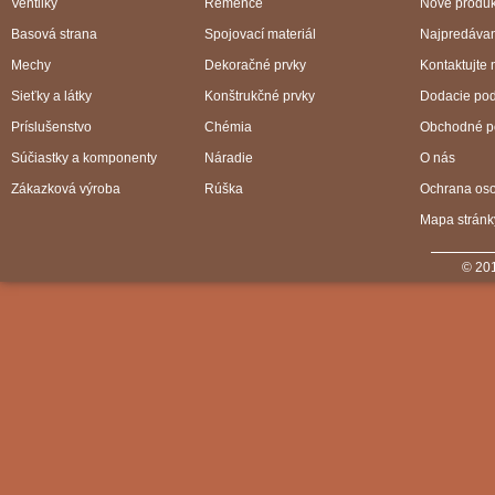
Ventilky
Remence
Nové produk
Basová strana
Spojovací materiál
Najpredávan
Mechy
Dekoračné prvky
Kontaktujte 
Sieťky a látky
Konštrukčné prvky
Dodacie po
Príslušenstvo
Chémia
Obchodné p
Súčiastky a komponenty
Náradie
O nás
Zákazková výroba
Rúška
Ochrana os
Mapa stránk
© 201