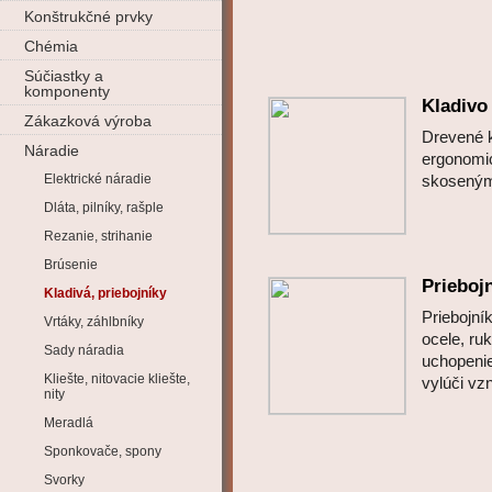
Konštrukčné prvky
Chémia
Súčiastky a
komponenty
Kladivo
Zákazková výroba
Drevené 
Náradie
ergonomi
Elektrické náradie
skoseným
Dláta, pilníky, rašple
Rezanie, strihanie
Brúsenie
Prieboj
Kladivá, priebojníky
Priebojn
Vrtáky, záhlbníky
ocele, ru
Sady náradia
uchopenie
Kliešte, nitovacie kliešte,
vylúči vzn
nity
Meradlá
Sponkovače, spony
Svorky