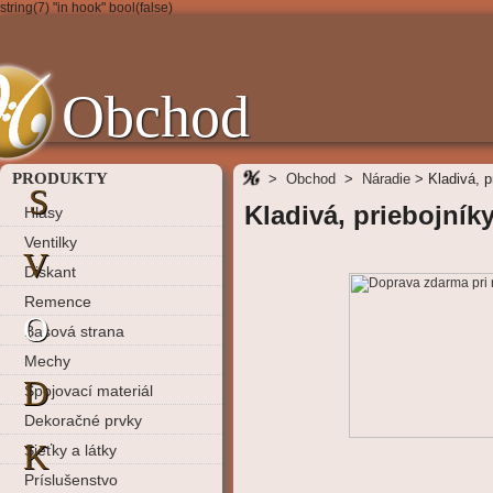
string(7) "in hook" bool(false)
Obchod
PRODUKTY
>
Obchod
>
Náradie
>
Kladivá, p
S
Kladivá, priebojník
Hlasy
Ventilky
V
Diskant
Remence
O
Basová strana
Mechy
D
Spojovací materiál
Dekoračné prvky
K
Sieťky a látky
Príslušenstvo