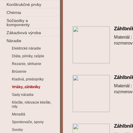
Konštrukčné prvky
Chémia
Súčiastky a
komponenty
Záhlbní
Zákazková výroba
Materiál 
Náradie
rozmero
Elektrické náradie
Dláta, pilníky, rašple
Rezanie, strihanie
Brúsenie
Záhlbní
Kladivá, priebojníky
Materiál 
Vrtáky, záhlbníky
rozmero
Sady náradia
Kliešte, nitovacie kliešte,
nity
Meradlá
Sponkovače, spony
Záhlbní
Svorky