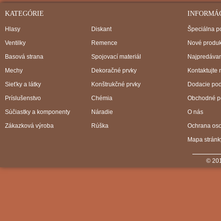
KATEGÓRIE
INFORMÁ
Hlasy
Diskant
Špeciálna 
Ventilky
Remence
Nové produk
Basová strana
Spojovací materiál
Najpredávan
Mechy
Dekoračné prvky
Kontaktujte 
Sieťky a látky
Konštrukčné prvky
Dodacie po
Príslušenstvo
Chémia
Obchodné p
Súčiastky a komponenty
Náradie
O nás
Zákazková výroba
Rúška
Ochrana os
Mapa stránk
© 201