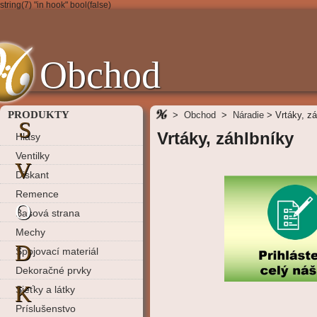
string(7) "in hook" bool(false)
Obchod
PRODUKTY
>
Obchod
>
Náradie
>
Vrtáky, z
S
Vrtáky, záhlbníky
Hlasy
Ventilky
V
Diskant
Remence
O
Basová strana
Mechy
D
Spojovací materiál
Dekoračné prvky
K
Sieťky a látky
Príslušenstvo