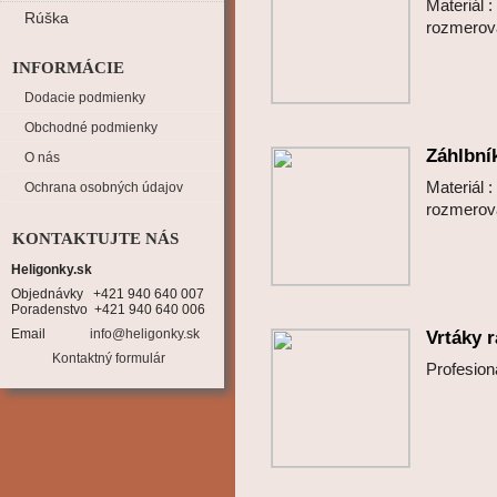
Materiál 
Rúška
rozmero
INFORMÁCIE
Dodacie podmienky
Obchodné podmienky
Záhlbní
O nás
Materiál 
Ochrana osobných údajov
rozmero
KONTAKTUJTE NÁS
Heligonky.sk
Objednávky   +421 940 640 007

Poradenstvo  +421 940 640 006
Email
info@heligonky.sk
Vrtáky 
Kontaktný formulár
Profesio