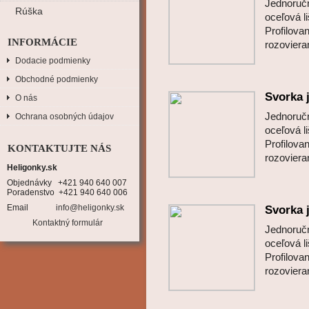
Jednoruč
Rúška
oceľová l
Profilova
INFORMÁCIE
rozovie
Dodacie podmienky
Obchodné podmienky
Svorka
O nás
Jednoruč
Ochrana osobných údajov
oceľová l
Profilova
KONTAKTUJTE NÁS
rozovie
Heligonky.sk
Objednávky   +421 940 640 007

Poradenstvo  +421 940 640 006
Email
info@heligonky.sk
Svorka
Kontaktný formulár
Jednoruč
oceľová l
Profilova
rozovie