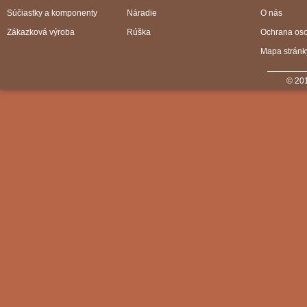
Súčiastky a komponenty
Náradie
O nás
Zákazková výroba
Rúška
Ochrana os
Mapa stránk
© 201