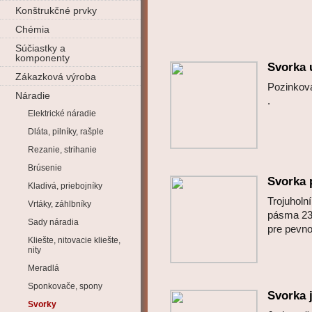
Konštrukčné prvky
Chémia
Súčiastky a
komponenty
Svorka 
Zákazková výroba
Pozinkov
Náradie
.
Elektrické náradie
Dláta, pilníky, rašple
Rezanie, strihanie
Brúsenie
Svorka 
Kladivá, priebojníky
Trojuholn
Vrtáky, záhlbníky
pásma 23
Sady náradia
pre pevn
Kliešte, nitovacie kliešte,
nity
Meradlá
Sponkovače, spony
Svorka
Svorky