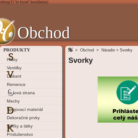
string(7) "in hook" bool(false)
Obchod
PRODUKTY
>
Obchod
>
Náradie
>
Svorky
S
Svorky
Hlasy
Ventilky
V
Diskant
Remence
O
Basová strana
Mechy
D
Spojovací materiál
Dekoračné prvky
K
Sieťky a látky
Príslušenstvo