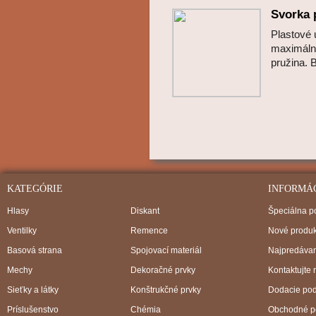
Svorka 
Plastové
maximálny
pružina.
KATEGÓRIE
INFORMÁ
Hlasy
Diskant
Špeciálna 
Ventilky
Remence
Nové produk
Basová strana
Spojovací materiál
Najpredávan
Mechy
Dekoračné prvky
Kontaktujte 
Sieťky a látky
Konštrukčné prvky
Dodacie po
Príslušenstvo
Chémia
Obchodné p