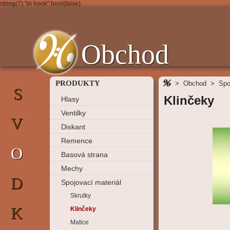
string(7) "in hook" bool(false)
Obchod
PRODUKTY
>
Obchod
>
Spo
S
Klinčeky
Hlasy
Ventilky
V
Diskant
Remence
O
Basová strana
Mechy
D
Spojovací materiál
Skrutky
K
Klinčeky
Matice