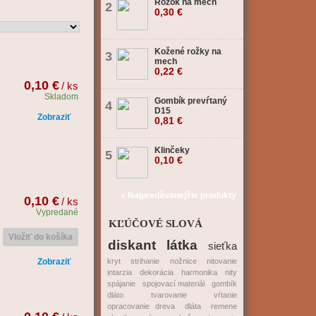
Rožok na mech
2
0,30 €
Kožené rožky na
3
mech
0,22 €
0,10 €
/ ks
Skladom
Gombík prevŕtaný
4
D15
Zobraziť
0,81 €
Klinčeky
5
0,10 €
» Najpredávanejšie produkty
0,10 €
/ ks
Vypredané
KĽÚČOVÉ SLOVÁ
Vložiť do košíka
diskant
látka
sieťka
Zobraziť
kryt
strihanie
nožnice
nitovanie
intarzia
dekorácia
harmonika
nity
spájanie
spojovací materiál
gombík
dláto
tvarovanie
vŕtanie
opracovanie dreva
dláta
remene