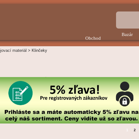
Bazár
Obchod
jovací materiál
>
Klinčeky
1
2