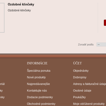
Ozdobné klinčeky
Ozdobné klinčeky
Zoradiť podľa
INFORMÁCIE
ÚČET
Špeciálna ponuka
Objednávky
Nové produkty
Dobropisy
riál
Najpredávanejšie
Adresy a fakturačné údaj
ky
Kontaktujte nás
Osobné údaje
rvky
Dodacie podmienky
Poukážky
Obchodné podmienky
Moje obľúbené produkty