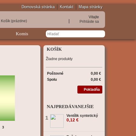
Domovská stránka
Kontakt
Mapa stránky
Vitajte
Košík
(prázdne)
Prihláste sa
Komis
KOŠÍK
Žiadne produkty
Poštovné
0,00 €
Spolu
0,00 €
Pokladňa
NAJPREDÁVANEJŠIE
Ventílik syntetický
1
0,12 €
3