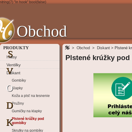
string(7) "in hook" bool(false)
Obchod
PRODUKTY
>
Obchod
>
Diskant
>
Plstené k
S
Plstené krúžky pod
Hlasy
Ventilky
V
Diskant
Gombíky
O
Klapky
Koža a plsť na tesnenie
D
Pružiny
Gumičky na klapky
Plstené krúžky pod
K
gombíky
Skrutky na gombíky