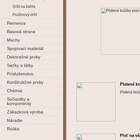
Drôt na tiahla
Pružinový drôt
Remence
Basová strana
Mechy
Spojovací materiál
Dekoračné prvky
Sieťky a látky
Príslušenstvo
Konštrukčné prvky
Plstené k
Chémia
Plstený kr
Súčiastky a
komponenty
Zákazková výroba
Náradie
Rúška
Plsť na v