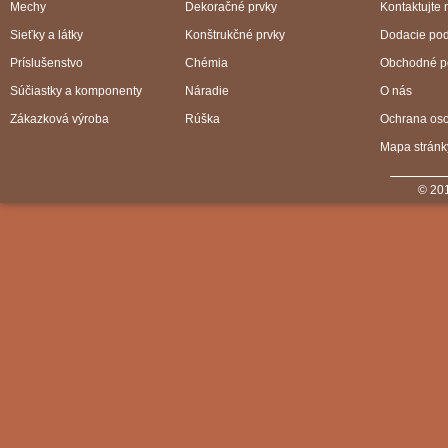
Mechy
Dekoračné prvky
Kontaktujte 
Sieťky a látky
Konštrukčné prvky
Dodacie po
Príslušenstvo
Chémia
Obchodné p
Súčiastky a komponenty
Náradie
O nás
Zákazková výroba
Rúška
Ochrana os
Mapa stránk
© 201