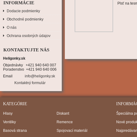
INFORMÁCIE
Plsť na tesn
Dodacie podmienky
Obchodné podmienky
O nás
Ochrana osobných údajov
KONTAKTUJTE NÁS
Heligonky.sk
Objednávky   +421 940 640 007

Poradenstvo  +421 940 640 006
Email
info@heligonky.sk
Kontaktný formulár
KATEGÓRIE
INFORMÁ
Hlasy
Diskant
Špeciálna 
Ventilky
Remence
Nové produk
Basová strana
Spojovací materiál
Najpredávan