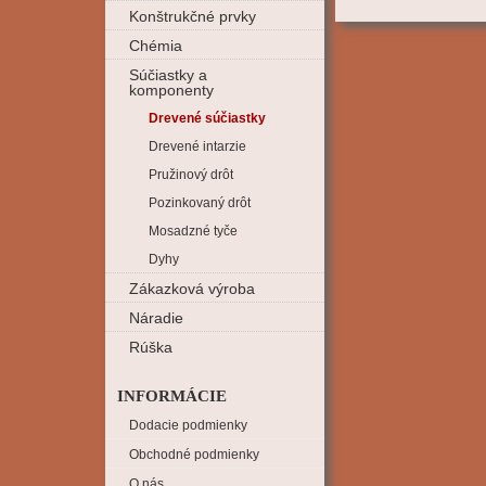
Konštrukčné prvky
Chémia
Súčiastky a
komponenty
Drevené súčiastky
Drevené intarzie
Pružinový drôt
Pozinkovaný drôt
Mosadzné tyče
Dyhy
Zákazková výroba
Náradie
Rúška
INFORMÁCIE
Dodacie podmienky
Obchodné podmienky
O nás