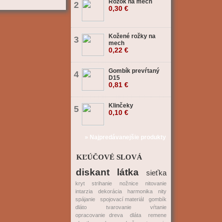
Rožok na mech
2
0,30 €
Kožené rožky na
3
mech
0,22 €
Gombík prevŕtaný
4
D15
0,81 €
Klinčeky
5
0,10 €
» Najpredávanejšie produkty
KĽÚČOVÉ SLOVÁ
diskant
látka
sieťka
kryt
strihanie
nožnice
nitovanie
intarzia
dekorácia
harmonika
nity
spájanie
spojovací materiál
gombík
dláto
tvarovanie
vŕtanie
opracovanie dreva
dláta
remene