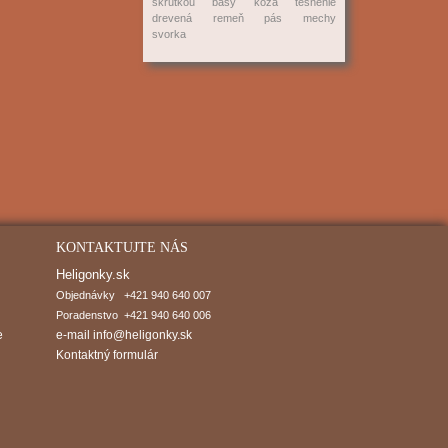
skrutkou
basy
koža
tesnenie
drevená
remeň
pás
mechy
svorka
KONTAKTUJTE NÁS
Heligonky.sk
Objednávky   +421 940 640 007

Poradenstvo  +421 940 640 006
e
e-mail
info@heligonky.sk
Kontaktný formulár