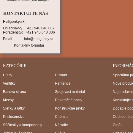
KONTAKTUJTE NÁS
Heligonky.sk
Objednávky   +421 940 640 007

Poradenstvo  +421 940 640 006
Email
info@heligonky.sk
Kontaktný formulár
KATEGÓRIE
INFORMÁ
Hlasy
Diskant
Špeciálna 
Ventilky
Remence
Nové produk
Basová strana
Spojovací materiál
Najpredávan
Mechy
Dekoračné prvky
Kontaktujte 
Sieťky a látky
Konštrukčné prvky
Dodacie po
Príslušenstvo
Chémia
Obchodné p
Súčiastky a komponenty
Náradie
O nás