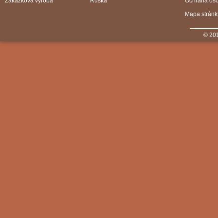
Zákazková výroba
Rúška
Ochrana os
Mapa stránk
© 201