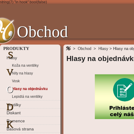
string(7) "in hook" bool(false)
Obchod
PRODUKTY
>
Obchod
>
Hlasy
>
Hlasy na o
S
Hlasy na objednáv
Hlasy
Koža na ventilky
V
Nity na hlasy
Vosk
O
Hlasy na objednávku
Lepidlá na ventilky
D
Ventilky
Diskant
Remence
K
Basová strana