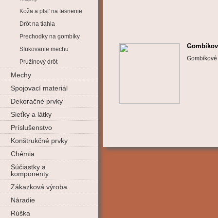
Koža a plsť na tesnenie
Drôt na tiahla
Prechodky na gombíky
Gombíkové
Sfukovanie mechu
Gombíkové 
Pružinový drôt
Mechy
Spojovací materiál
Dekoračné prvky
Sieťky a látky
Príslušenstvo
Konštrukčné prvky
Chémia
Súčiastky a
komponenty
Zákazková výroba
Náradie
Rúška