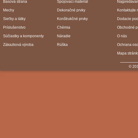
Basová strana
Spojovací materiál
Najpredávan
Mechy
Dekoračné prvky
Kontaktujte 
Sieťky a látky
Konštrukčné prvky
Dodacie po
Príslušenstvo
Chémia
Obchodné p
Súčiastky a komponenty
Náradie
O nás
Zákazková výroba
Rúška
Ochrana os
Mapa stránk
© 201