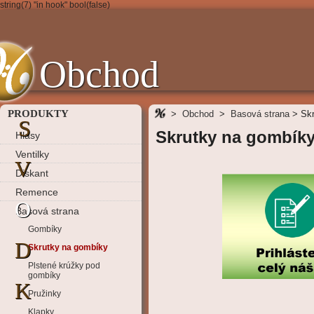
string(7) "in hook" bool(false)
Obchod
PRODUKTY
>
Obchod
>
Basová strana
>
Sk
S
Skrutky na gombík
Hlasy
Ventilky
V
Diskant
Remence
O
Basová strana
Gombíky
D
Skrutky na gombíky
Plstené krúžky pod
gombíky
K
Pružinky
Klapky