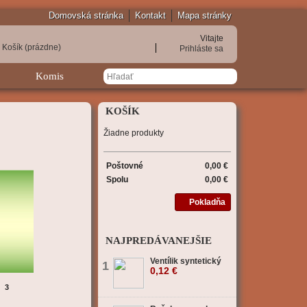
Domovská stránka
Kontakt
Mapa stránky
Vitajte
Košík
(prázdne)
Prihláste sa
Komis
KOŠÍK
Žiadne produkty
Poštovné
0,00 €
Spolu
0,00 €
Pokladňa
NAJPREDÁVANEJŠIE
Ventílik syntetický
1
0,12 €
3