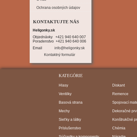
Ochrana osobných údajov
KONTAKTUJTE NÁS
Heligonky.sk
Objednávky   +421 940 640 007

Poradenstvo  +421 940 640 006
Email
info@heligonky.sk
Kontaktný formulár
KATEGÓRIE
Hlasy
Diskant
Ventilky
Remence
Basová strana
Spojovací mate
Mechy
Dekoračné prv
Sieťky a látky
Konštrukčné p
Príslušenstvo
Chémia
Súčiastky a komponenty
Náradie