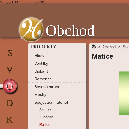
string(7) "in hook" bool(false)
Obchod
PRODUKTY
>
Obchod
>
Spo
S
Matice
Hlasy
Ventilky
V
Diskant
Remence
O
Basová strana
Mechy
D
Spojovací materiál
Skrutky
K
Klinčeky
Matice