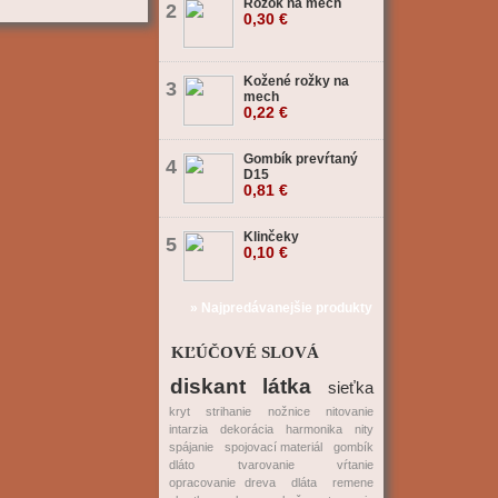
Rožok na mech
2
0,30 €
Kožené rožky na
3
mech
0,22 €
Gombík prevŕtaný
4
D15
0,81 €
Klinčeky
5
0,10 €
» Najpredávanejšie produkty
KĽÚČOVÉ SLOVÁ
diskant
látka
sieťka
kryt
strihanie
nožnice
nitovanie
intarzia
dekorácia
harmonika
nity
spájanie
spojovací materiál
gombík
dláto
tvarovanie
vŕtanie
opracovanie dreva
dláta
remene