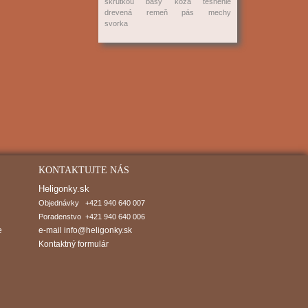
skrutkou
basy
koža
tesnenie
drevená
remeň
pás
mechy
svorka
KONTAKTUJTE NÁS
Heligonky.sk
Objednávky   +421 940 640 007

Poradenstvo  +421 940 640 006
e
e-mail
info@heligonky.sk
Kontaktný formulár