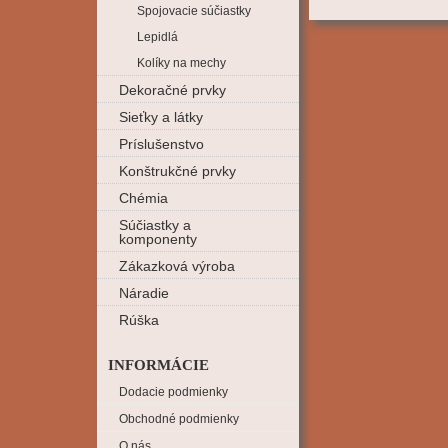
Spojovacie súčiastky
Lepidlá
Kolíky na mechy
Dekoračné prvky
Sieťky a látky
Príslušenstvo
Konštrukčné prvky
Chémia
Súčiastky a
komponenty
Zákazková výroba
Náradie
Rúška
INFORMÁCIE
Dodacie podmienky
Obchodné podmienky
O nás