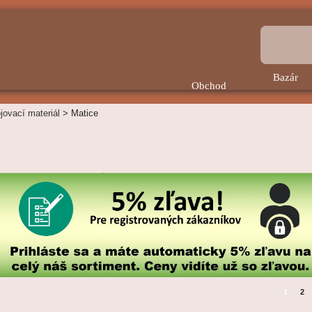
Bazár
Obchod
jovací materiál
>
Matice
1
2