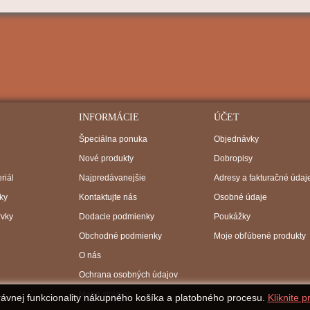
INFORMÁCIE
ÚČET
Špeciálna ponuka
Objednávky
Nové produkty
Dobropisy
riál
Najpredávanejšie
Adresy a fakturačné údaj
ky
Kontaktujte nás
Osobné údaje
rvky
Dodacie podmienky
Poukážky
Obchodné podmienky
Moje obľúbené produkty
O nás
Ochrana osobných údajov
Mapa stránky
rávnej funkcionality nákupného košíka a platobného procesu.
Kliknite p