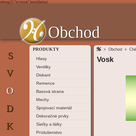
string(7) "in hook" bool(false)
Obchod
PRODUKTY
>
Obchod
>
Ché
S
Vosk
Hlasy
Ventilky
V
Diskant
Remence
O
Basová strana
Mechy
D
Spojovací materiál
Dekoračné prvky
K
Sieťky a látky
Príslušenstvo