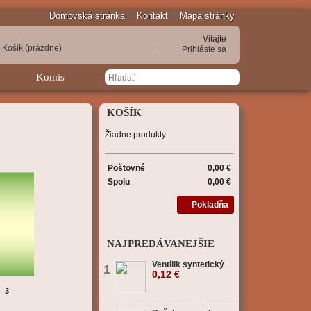
Domovská stránka
Kontakt
Mapa stránky
Vitajte
Košík
(prázdne)
Prihláste sa
Komis
KOŠÍK
Žiadne produkty
Poštovné
0,00 €
Spolu
0,00 €
Pokladňa
NAJPREDÁVANEJŠIE
Ventílik syntetický
1
0,12 €
3