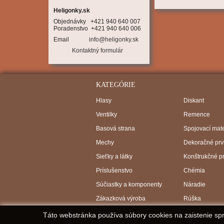
Heligonky.sk
Objednávky   +421 940 640 007

Poradenstvo  +421 940 640 006
Email
info@heligonky.sk
Kontaktný formulár
KATEGÓRIE
Hlasy
Diskant
Ventilky
Remence
Basová strana
Spojovací mate
Mechy
Dekoračné prv
Sieťky a látky
Konštrukčné p
Príslušenstvo
Chémia
Súčiastky a komponenty
Náradie
Zákazková výroba
Rúška
Táto webstránka používa súbory cookies na zaistenie sp