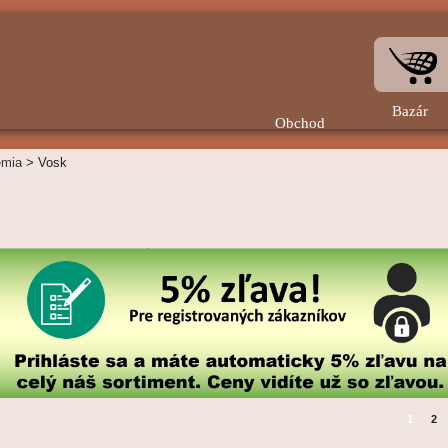
Bazár
Obchod
mia
>
Vosk
1
2