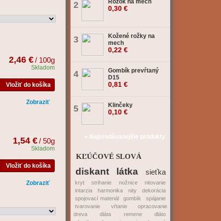
Rožok na mech
2
0,30 €
Kožené rožky na
3
mech
0,22 €
2,46 €
/ 100g
Skladom
Gombík prevŕtaný
4
D15
0,81 €
Vložiť do košíka
Zobraziť
Klinčeky
5
0,10 €
» Najpredávanejšie produkty
1,54 €
/ 50g
Skladom
KĽÚČOVÉ SLOVÁ
Vložiť do košíka
diskant
látka
sieťka
Zobraziť
kryt
strihanie
nožnice
nitovanie
intarzia
harmonika
nity
dekorácia
spojovací materiál
gombík
spájanie
tvarovanie
vŕtanie
opracovanie
dreva
dláta
remene
dláto