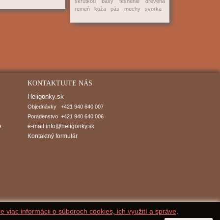
skrutkou
basy
tesnenie
drevená
remeň
koža
pás
mechy
svorka
KONTAKTUJTE NÁS
Heligonky.sk
Objednávky   +421 940 640 007

Poradenstvo  +421 940 640 006
e
e-mail
info@heligonky.sk
Kontaktný formulár
re viac informácii o súboroch cookies, ich využití a správe
.