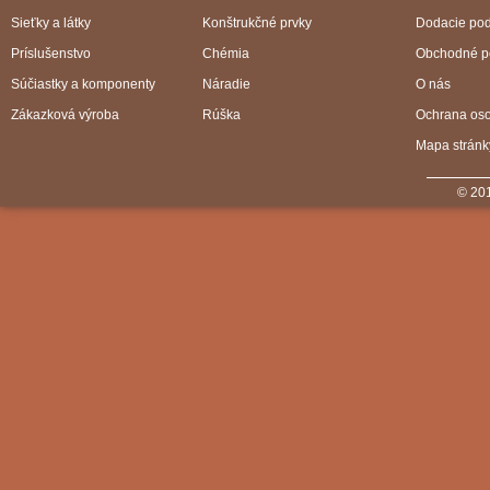
Sieťky a látky
Konštrukčné prvky
Dodacie po
Príslušenstvo
Chémia
Obchodné p
Súčiastky a komponenty
Náradie
O nás
Zákazková výroba
Rúška
Ochrana os
Mapa stránk
© 201