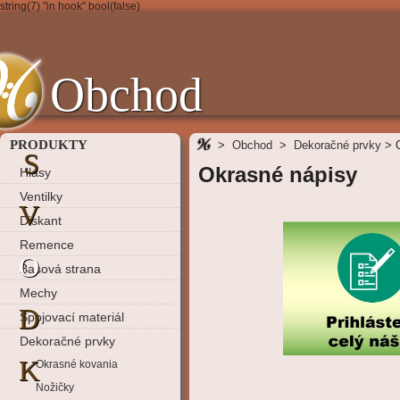
string(7) "in hook" bool(false)
Obchod
PRODUKTY
>
Obchod
>
Dekoračné prvky
>
S
Okrasné nápisy
Hlasy
Ventilky
V
Diskant
Remence
O
Basová strana
Mechy
D
Spojovací materiál
Dekoračné prvky
K
Okrasné kovania
Nožičky