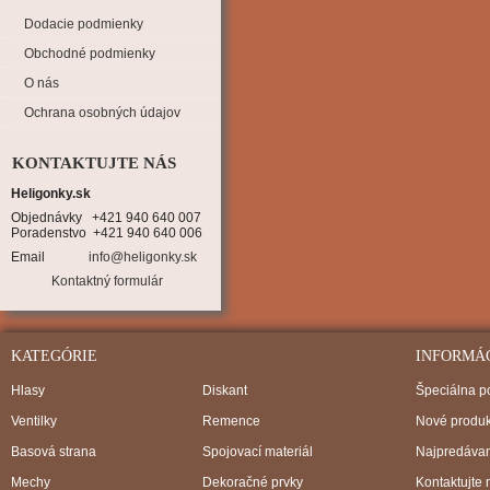
Dodacie podmienky
Obchodné podmienky
O nás
Ochrana osobných údajov
KONTAKTUJTE NÁS
Heligonky.sk
Objednávky   +421 940 640 007

Poradenstvo  +421 940 640 006
Email
info@heligonky.sk
Kontaktný formulár
KATEGÓRIE
INFORMÁ
Hlasy
Diskant
Špeciálna 
Ventilky
Remence
Nové produk
Basová strana
Spojovací materiál
Najpredávan
Mechy
Dekoračné prvky
Kontaktujte 