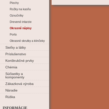
Plechy
Rožky na kasňu
Ozvučníky
Drevené intarzie
Okrasné nápisy
Porto
Okrasné skrutky a klinčeky
Sieťky a látky
Príslušenstvo
Konštrukčné prvky
Chémia
Súčiastky a
komponenty
Zákazková výroba
Náradie
Rúška
INFORMÁCIE