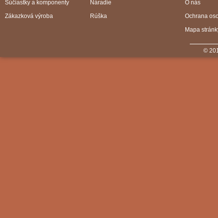
Súčiastky a komponenty
Náradie
O nás
Zákazková výroba
Rúška
Ochrana os
Mapa stránk
© 201