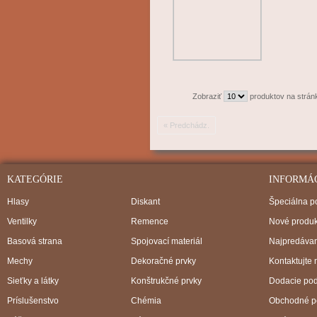
Zobraziť
produktov na strán
« Predchádz.
KATEGÓRIE
INFORMÁ
Hlasy
Diskant
Špeciálna 
Ventilky
Remence
Nové produk
Basová strana
Spojovací materiál
Najpredávan
Mechy
Dekoračné prvky
Kontaktujte 
Sieťky a látky
Konštrukčné prvky
Dodacie po
Príslušenstvo
Chémia
Obchodné p