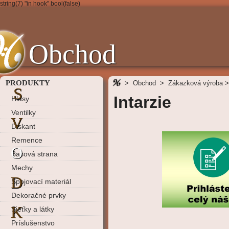
string(7) "in hook" bool(false)
Obchod
PRODUKTY
>
Obchod
>
Zákazková výroba
>
S
Intarzie
Hlasy
Ventilky
V
Diskant
Remence
O
Basová strana
Mechy
D
Spojovací materiál
Dekoračné prvky
K
Sieťky a látky
Príslušenstvo