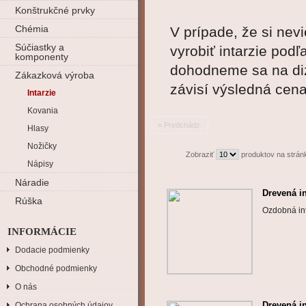
Konštrukčné prvky
Chémia
V prípade, že si nev
Súčiastky a
vyrobiť intarzie pod
komponenty
dohodneme sa na diz
Zákazková výroba
závisí výsledná cen
Intarzie
Kovania
« Predchádz.
Hlasy
Nožičky
Zobraziť
produktov na strán
Nápisy
Náradie
Drevená i
Rúška
Ozdobná int
INFORMÁCIE
Dodacie podmienky
Obchodné podmienky
O nás
Drevená i
Ochrana osobných údajov